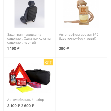
Защитная накидка на
Автопарфюм аромат №2
сидение , Одна накидка на
(Цветочно-Фруктовый)
сидение , черный
1 190
₽
290
₽
ХИТ
Автомобильный набор
3 100
₽
2 600
₽