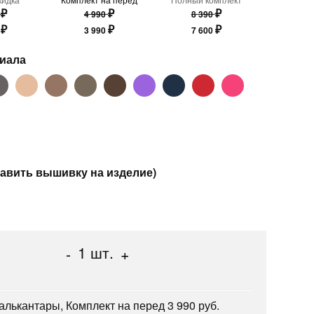
₽
₽
₽
0
4 990
8 390
₽
₽
₽
0
3 990
7 600
риала
авить вышивку на изделие)
1
шт.
-
+
лькантары, Комплект на перед 3 990 руб.