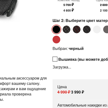
₽
5 700
2 80
₽
4 600
2 10
Шаг 2: Выберите цвет мате
Выбран:
черный
Вышивка (вы можете доб
Загрузка...
миальным аксессуаром для
омфорт вашему салону.
Цена
ссажирам и вам ощущение
4 990
₽
3 990
₽
ериала проверена
ы.
Автомобильные накидки из а