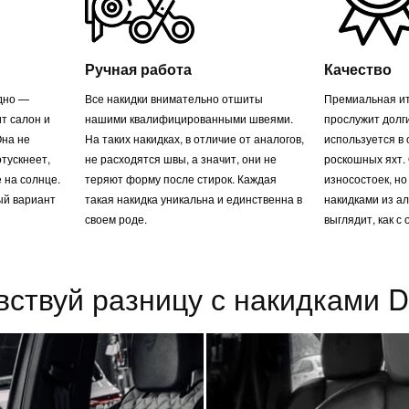
Ручная работа
Качество
одно —
Все накидки внимательно отшиты
Премиальная ит
т салон и
нашими квалифицированными швеями.
прослужит долг
Она не
На таких накидках, в отличие от аналогов,
используется в
отускнеет,
не расходятся швы, а значит, они не
роскошных яхт. 
 на солнце.
теряют форму после стирок. Каждая
износостоек, но
ый вариант
такая накидка уникальна и единственна в
накидками из а
своем роде.
выглядит, как с 
вствуй разницу с накидками Du