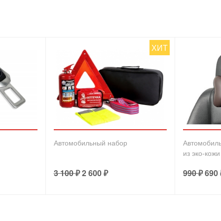
ХИТ
Автомобильный набор
Автомобил
из эко-кожи
3 100
₽
2 600
₽
990
₽
690