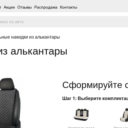
т
Акции
Отзывы
Распродажа
Контакты
ьные накидки из алькантары
из алькантары
Сформируйте с
Шаг 1: Выберите комплект
Комплект назад
Одна на