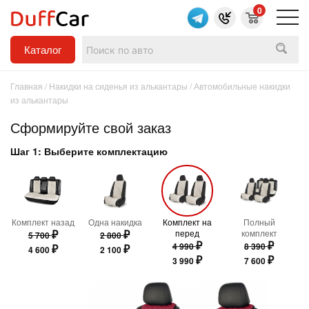
0
Каталог
Главная
/
Накидки на сиденья из алькантары
/ Автомобильные накидки
из алькантары
Сформируйте свой заказ
Шаг 1: Выберите комплектацию
Комплект назад
Одна накидка
Комплект на
Полный
₽
₽
перед
комплект
5 700
2 800
₽
₽
4 990
8 390
₽
₽
4 600
2 100
₽
₽
3 990
7 600