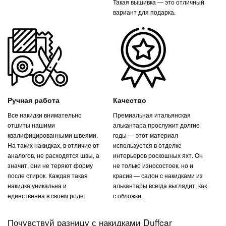
Такая вышивка — это отличный
вариант для подарка.
Ручная работа
Качество
Все накидки внимательно
Премиальная итальянская
отшиты нашими
алькантара прослужит долгие
квалифицированными швеями.
годы — этот материал
На таких накидках, в отличие от
используется в отделке
аналогов, не расходятся швы, а
интерьеров роскошных яхт. Он
значит, они не теряют форму
не только износостоек, но и
после стирок. Каждая такая
красив — салон с накидками из
накидка уникальна и
алькантары всегда выглядит, как
единственна в своем роде.
с обложки.
Почувствуй разницу с накидками Duffcar