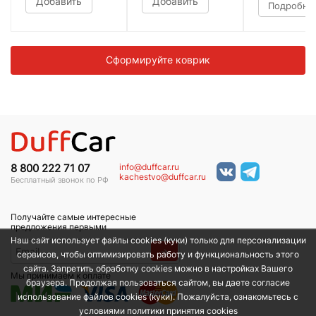
Добавить
Добавить
Подробне
Сформируйте коврик
info@duffcar.ru
8 800 222 71 07
kachestvo@duffcar.ru
Бесплатный звонок по РФ
Получайте самые интересные
предложения первыми
Наш сайт использует файлы cookies (куки) только для персонализации
→
сервисов, чтобы оптимизировать работу и функциональность этого
сайта. Запретить обработку cookies можно в настройках Вашего
Мы принимаем к оплате
браузера. Продолжая пользоваться сайтом, вы даете согласие
использование файлов cookies (куки). Пожалуйста, ознакомьтесь с
условиями политики принятия сookies