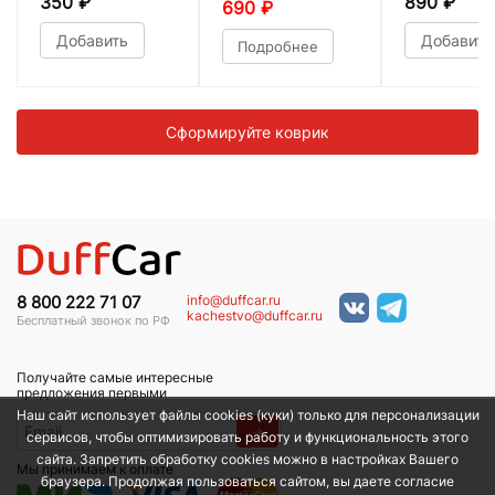
350
₽
890
₽
690
₽
Добавить
Добавить
Подробнее
Сформируйте коврик
info@duffcar.ru
8 800 222 71 07
kachestvo@duffcar.ru
Бесплатный звонок по РФ
Получайте самые интересные
предложения первыми
Наш сайт использует файлы cookies (куки) только для персонализации
→
сервисов, чтобы оптимизировать работу и функциональность этого
сайта. Запретить обработку cookies можно в настройках Вашего
Мы принимаем к оплате
браузера. Продолжая пользоваться сайтом, вы даете согласие