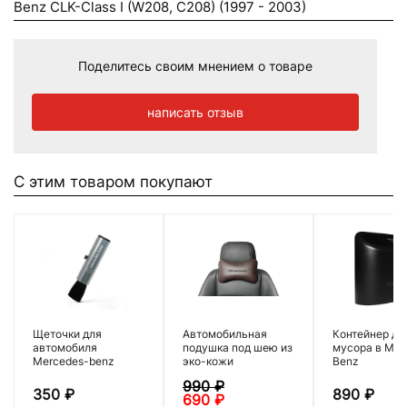
Benz CLK-Class I (W208, C208) (1997 - 2003)
Поделитесь своим мнением о товаре
написать отзыв
С этим товаром покупают
Щеточки для
Автомобильная
Контейнер дл
автомобиля
подушка под шею из
мусора в Mer
Mercedes-benz
эко-кожи
Benz
990
₽
350
₽
890
₽
690
₽