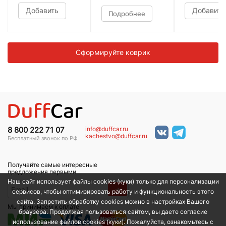
Добавить
Добавить
Подробнее
Сформируйте коврик
info@duffcar.ru
8 800 222 71 07
kachestvo@duffcar.ru
Бесплатный звонок по РФ
Получайте самые интересные
предложения первыми
Наш сайт использует файлы cookies (куки) только для персонализации
→
сервисов, чтобы оптимизировать работу и функциональность этого
сайта. Запретить обработку cookies можно в настройках Вашего
Мы принимаем к оплате
браузера. Продолжая пользоваться сайтом, вы даете согласие
использование файлов cookies (куки). Пожалуйста, ознакомьтесь с