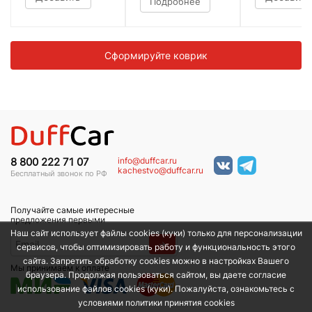
Подробнее
Сформируйте коврик
info@duffcar.ru
8 800 222 71 07
kachestvo@duffcar.ru
Бесплатный звонок по РФ
Получайте самые интересные
предложения первыми
Наш сайт использует файлы cookies (куки) только для персонализации
→
сервисов, чтобы оптимизировать работу и функциональность этого
сайта. Запретить обработку cookies можно в настройках Вашего
Мы принимаем к оплате
браузера. Продолжая пользоваться сайтом, вы даете согласие
использование файлов cookies (куки). Пожалуйста, ознакомьтесь с
условиями политики принятия сookies