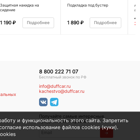
Защитная накидка на
Подкладка под бустер
Ав
сидение
ал
4 
1 190
₽
1 890
₽
Подробнее
Подробнее
3 
8 800 222 71 07
Бесплатный звонок по РФ
info@duffcar.ru
kachestvo@duffcar.ru
нальных
Получайте самые интересные
работу и функциональность этого сайта. Запретить
предложения первыми
огласие использование файлов cookies (куки).
→
ookies