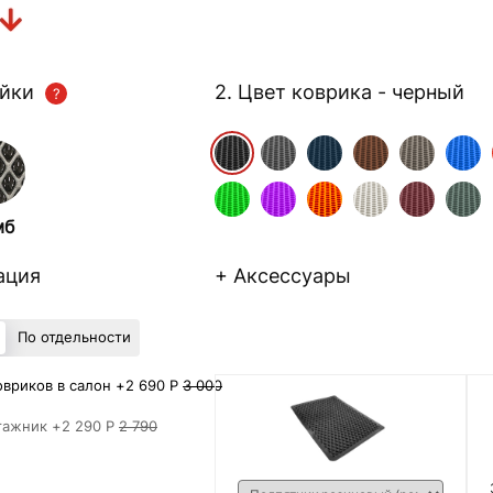
ейки
2. Цвет коврика
- черный
мб
ация
+ Аксессуары
По отдельности
вриков в салон +
2 690 Р
3 000
гажник +
2 290 Р
2 790