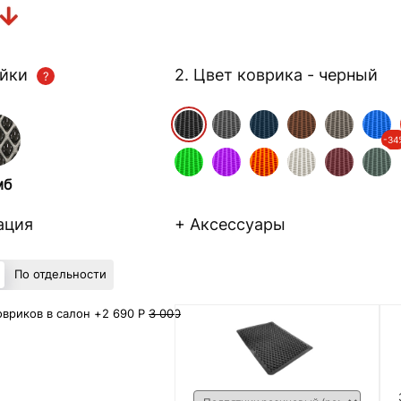
ейки
2. Цвет коврика
- черный
-34
мб
ация
+ Аксессуары
По отдельности
вриков в салон +
2 690 Р
3 000