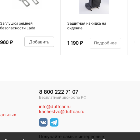
Заглушки ремней
Защитная накидка на
По
безопасности Lada
сидение
Добавить
960
₽
1 190
₽
1 
Подробнее
8 800 222 71 07
Бесплатный звонок по РФ
info@duffcar.ru
kachestvo@duffcar.ru
нальных
Получайте самые интересные