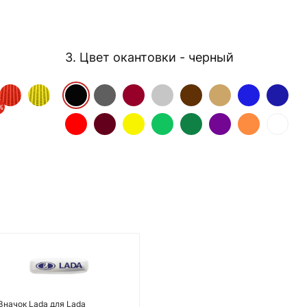
3. Цвет окантовки
- черный
%
Значок Lada для Lada