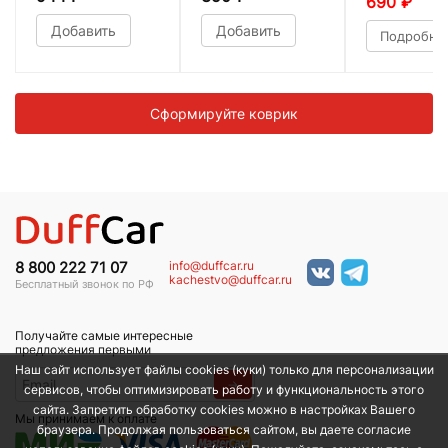
690
₽
Добавить
Добавить
Подробне
Сформируйте коврик
info@duffcar.ru
8 800 222 71 07
kachestvo@duffcar.ru
Бесплатный звонок по РФ
Получайте самые интересные
предложения первыми
Наш сайт использует файлы cookies (куки) только для персонализации
→
сервисов, чтобы оптимизировать работу и функциональность этого
сайта. Запретить обработку cookies можно в настройках Вашего
Мы принимаем к оплате
браузера. Продолжая пользоваться сайтом, вы даете согласие