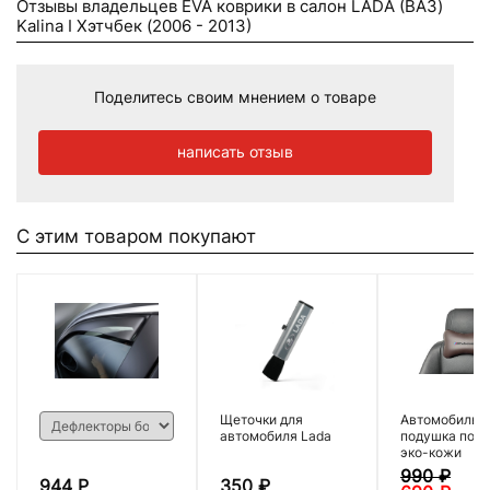
Отзывы владельцев EVA коврики в салон LADA (ВАЗ)
Kalina I Хэтчбек (2006 - 2013)
Поделитесь своим мнением о товаре
написать отзыв
С этим товаром покупают
Щеточки для
Автомобильн
автомобиля Lada
подушка под 
эко-кожи
990
₽
944 Р
350
₽