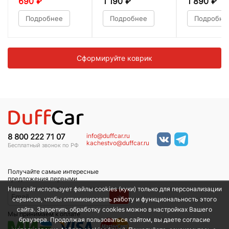
690
₽
1 190
₽
1 890
₽
Подробнее
Подробнее
Подробне
Сформируйте коврик
info@duffcar.ru
8 800 222 71 07
kachestvo@duffcar.ru
Бесплатный звонок по РФ
Получайте самые интересные
предложения первыми
Наш сайт использует файлы cookies (куки) только для персонализации
→
сервисов, чтобы оптимизировать работу и функциональность этого
сайта. Запретить обработку cookies можно в настройках Вашего
Мы принимаем к оплате
браузера. Продолжая пользоваться сайтом, вы даете согласие