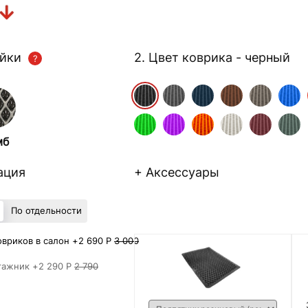
ейки
2. Цвет коврика
- черный
мб
ация
+ Аксессуары
По отдельности
вриков в салон +
2 690 Р
3 000
гажник +
2 290 Р
2 790