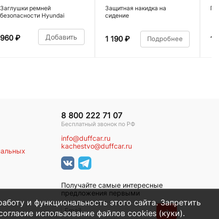
Заглушки ремней
Защитная накидка на
По
безопасности Hyundai
сидение
Добавить
960
₽
1 190
₽
1 
Подробнее
8 800 222 71 07
Бесплатный звонок по РФ
info@duffcar.ru
kachestvo@duffcar.ru
нальных
Получайте самые интересные
предложения первыми
работу и функциональность этого сайта. Запретить
→
огласие использование файлов cookies (куки).