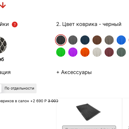
ейки
2. Цвет коврика
- черный
мб
ация
+ Аксессуары
По отдельности
вриков в салон +
2 690 Р
3 000