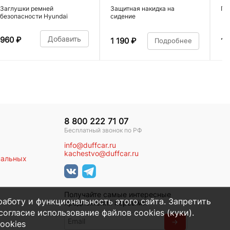
Заглушки ремней
Защитная накидка на
По
безопасности Hyundai
сидение
Добавить
960
₽
1 190
₽
1 
Подробнее
8 800 222 71 07
Бесплатный звонок по РФ
info@duffcar.ru
kachestvo@duffcar.ru
нальных
Получайте самые интересные
работу и функциональность этого сайта. Запретить
предложения первыми
огласие использование файлов cookies (куки).
→
ookies