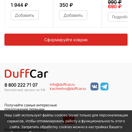
990
₽
1 944
₽
350
₽
690
₽
Добавить
Добавить
Подробне
Сформируйте коврик
info@duffcar.ru
8 800 222 71 07
kachestvo@duffcar.ru
Бесплатный звонок по РФ
Получайте самые интересные
предложения первыми
Наш сайт использует файлы cookies (куки) только для персонализации
→
сервисов, чтобы оптимизировать работу и функциональность этого
сайта. Запретить обработку cookies можно в настройках Вашего
Мы принимаем к оплате