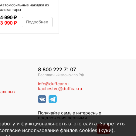
Автомобильные накидки из
алькантары
4 990
₽
Подробнее
3 990
₽
8 800 222 71 07
Бесплатный звонок по РФ
info@duffcar.ru
kachestvo@duffcar.ru
нальных
Получайте самые интересные
предложения первыми
работу и функциональность этого сайта. Запретить
→
огласие использование файлов cookies (куки).