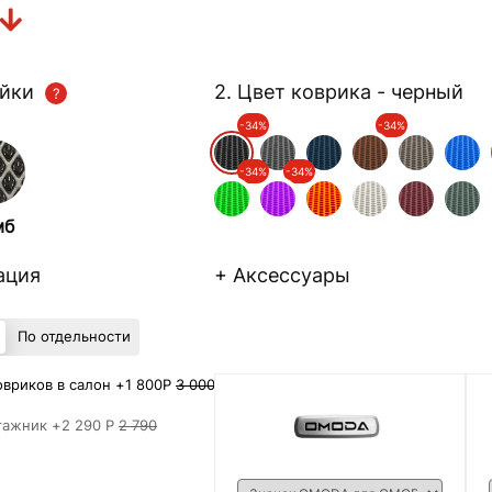
ейки
2. Цвет коврика
- черный
-34%
-34%
-34%
-34%
мб
ация
+ Аксессуары
По отдельности
вриков в салон +
1 800Р
3 000
гажник +
2 290 Р
2 790