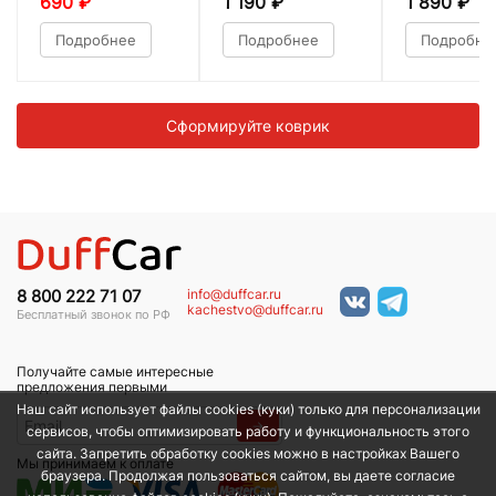
690
₽
1 190
₽
1 890
₽
Подробнее
Подробнее
Подробне
Сформируйте коврик
info@duffcar.ru
8 800 222 71 07
kachestvo@duffcar.ru
Бесплатный звонок по РФ
Получайте самые интересные
предложения первыми
Наш сайт использует файлы cookies (куки) только для персонализации
→
сервисов, чтобы оптимизировать работу и функциональность этого
сайта. Запретить обработку cookies можно в настройках Вашего
Мы принимаем к оплате
браузера. Продолжая пользоваться сайтом, вы даете согласие