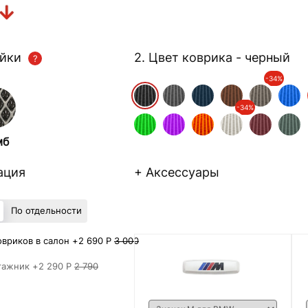
ейки
2. Цвет коврика
- черный
-34%
-34%
мб
ация
+ Аксессуары
По отдельности
вриков в салон +
2 690 Р
3 000
гажник +
2 290 Р
2 790