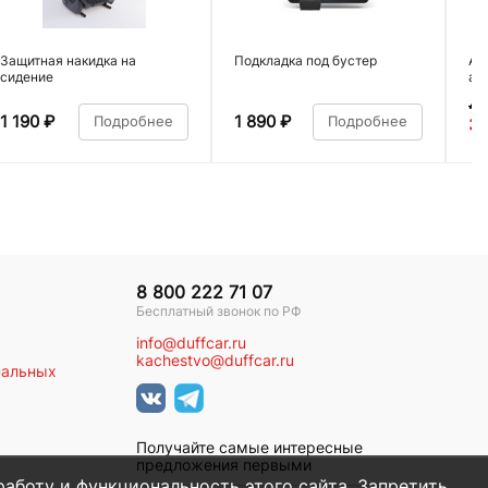
Защитная накидка на
Подкладка под бустер
Ав
сидение
ал
4 
1 190
₽
1 890
₽
Подробнее
Подробнее
3 
8 800 222 71 07
Бесплатный звонок по РФ
info@duffcar.ru
kachestvo@duffcar.ru
нальных
Получайте самые интересные
предложения первыми
работу и функциональность этого сайта. Запретить