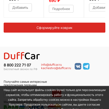
690
₽
Добавить
Добавить
Подробнее
Сформируйте коврик
info@duffcar.ru
8 800 222 71 07
kachestvo@duffcar.ru
Бесплатный звонок по РФ
Получайте самые интересные
предложения первыми
Наш сайт использует файлы cookies (куки) только для персонализации
→
сервисов, чтобы оптимизировать работу и функциональность этого
сайта. Запретить обработку cookies можно в настройках Вашего
Мы принимаем к оплате
браузера. Продолжая пользоваться сайтом, вы даете согласие