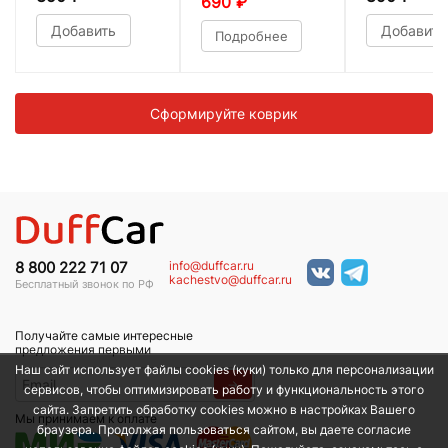
690
₽
Добавить
Добавить
Подробнее
Сформируйте коврик
info@duffcar.ru
8 800 222 71 07
kachestvo@duffcar.ru
Бесплатный звонок по РФ
Получайте самые интересные
предложения первыми
Наш сайт использует файлы cookies (куки) только для персонализации
→
сервисов, чтобы оптимизировать работу и функциональность этого
сайта. Запретить обработку cookies можно в настройках Вашего
Мы принимаем к оплате
браузера. Продолжая пользоваться сайтом, вы даете согласие