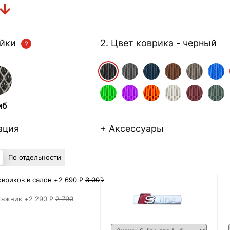
ейки
2. Цвет коврика
- черный
мб
ация
+ Аксессуары
По отдельности
вриков в салон +
2 690 Р
3 000
гажник +
2 290 Р
2 790