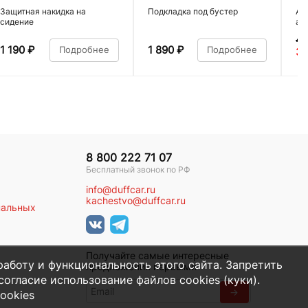
Защитная накидка на
Подкладка под бустер
Ав
сидение
ал
4 
1 190
₽
1 890
₽
Подробнее
Подробнее
3 
8 800 222 71 07
Бесплатный звонок по РФ
info@duffcar.ru
kachestvo@duffcar.ru
нальных
Получайте самые интересные
работу и функциональность этого сайта. Запретить
предложения первыми
огласие использование файлов cookies (куки).
→
ookies