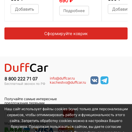
690
₽
Добавить
Добавить
Подробнее
Сформируйте коврик
info@duffcar.ru
8 800 222 71 07
kachestvo@duffcar.ru
Бесплатный звонок по РФ
Получайте самые интересные
предложения первыми
Наш сайт использует файлы cookies (куки) только для персонализации
→
сервисов, чтобы оптимизировать работу и функциональность этого
сайта. Запретить обработку cookies можно в настройках Вашего
Мы принимаем к оплате
браузера. Продолжая пользоваться сайтом, вы даете согласие