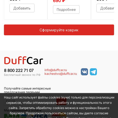
690
₽
Добавить
Добавить
Подробнее
Сформируйте коврик
info@duffcar.ru
8 800 222 71 07
kachestvo@duffcar.ru
Бесплатный звонок по РФ
Получайте самые интересные
предложения первыми
Наш сайт использует файлы cookies (куки) только для персонализации
→
сервисов, чтобы оптимизировать работу и функциональность этого
сайта. Запретить обработку cookies можно в настройках Вашего
Мы принимаем к оплате
браузера. Продолжая пользоваться сайтом, вы даете согласие