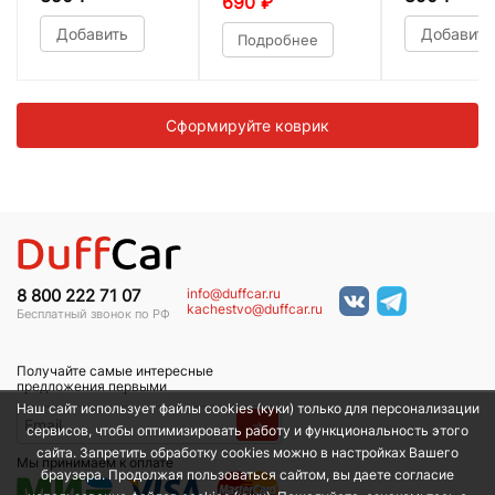
690
₽
Добавить
Добавить
Подробнее
Сформируйте коврик
info@duffcar.ru
8 800 222 71 07
kachestvo@duffcar.ru
Бесплатный звонок по РФ
Получайте самые интересные
предложения первыми
Наш сайт использует файлы cookies (куки) только для персонализации
→
сервисов, чтобы оптимизировать работу и функциональность этого
сайта. Запретить обработку cookies можно в настройках Вашего
Мы принимаем к оплате
браузера. Продолжая пользоваться сайтом, вы даете согласие