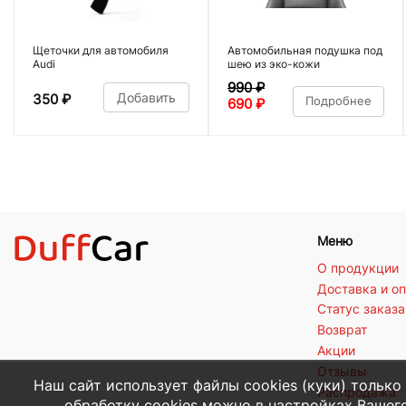
Щеточки для автомобиля
Автомобильная подушка под
Audi
шею из эко-кожи
990
₽
Добавить
350
₽
Подробнее
690
₽
Меню
О продукции
Доставка и о
Статус заказа
Возврат
Акции
Отзывы
Наш сайт использует файлы cookies (куки) только
Распродажа
обработку cookies можно в настройках Вашего