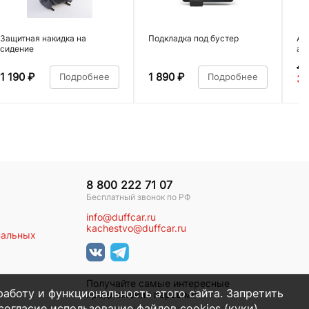
Защитная накидка на
Подкладка под бустер
Ав
сидение
ал
4 
1 190
₽
1 890
₽
Подробнее
Подробнее
3 
8 800 222 71 07
Бесплатный звонок по РФ
info@duffcar.ru
kachestvo@duffcar.ru
нальных
Получайте самые интересные
работу и функциональность этого сайта. Запретить
предложения первыми
огласие использование файлов cookies (куки).