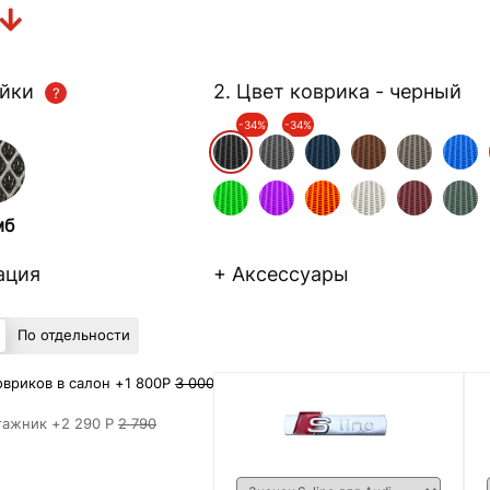
ейки
2. Цвет коврика
- черный
-34%
-34%
мб
ация
+ Аксессуары
По отдельности
вриков в салон +
1 800Р
3 000
гажник +
2 290 Р
2 790